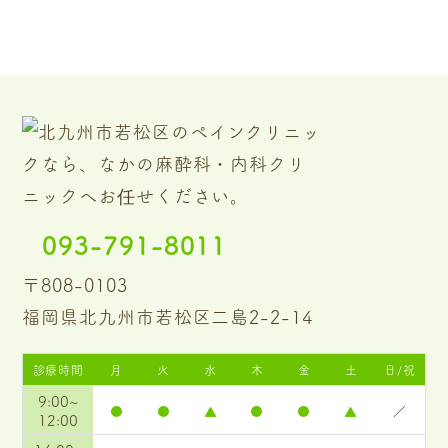
093-791-8011
〒808-0103
福岡県北九州市若松区二島2-2-14
診療時間
月
火
水
木
金
土
日/祝
9:00~
●
●
▲
●
●
▲
／
12:00