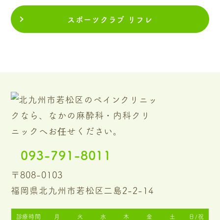
スポーツクラブ リフレ
093-791-8011
〒808-0103
福岡県北九州市若松区二島2-2-14
診療時間
月
火
水
木
金
土
日/祝